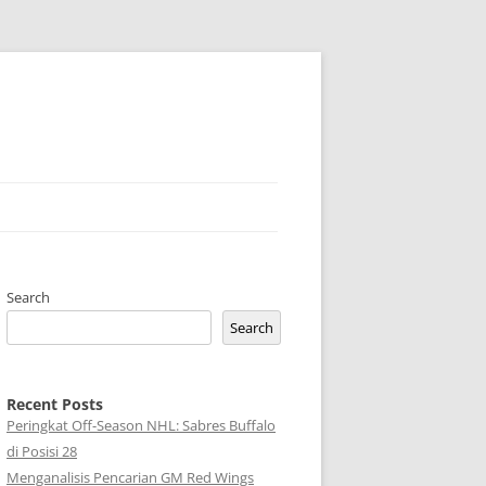
Search
Search
Recent Posts
Peringkat Off-Season NHL: Sabres Buffalo
di Posisi 28
Menganalisis Pencarian GM Red Wings