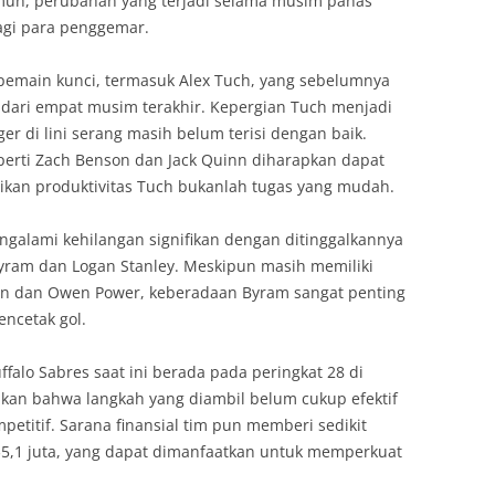
un, perubahan yang terjadi selama musim panas
agi para penggemar.
 pemain kunci, termasuk Alex Tuch, yang sebelumnya
a dari empat musim terakhir. Kepergian Tuch menjadi
er di lini serang masih belum terisi dengan baik.
rti Zach Benson dan Jack Quinn diharapkan dapat
kan produktivitas Tuch bukanlah tugas yang mudah.
engalami kehilangan signifikan dengan ditinggalkannya
ram dan Logan Stanley. Meskipun masih memiliki
lin dan Owen Power, keberadaan Byram sangat penting
ncetak gol.
alo Sabres saat ini berada pada peringkat 28 di
sikan bahwa langkah yang diambil belum cukup efektif
titif. Sarana finansial tim pun memberi sedikit
$5,1 juta, yang dapat dimanfaatkan untuk memperkuat