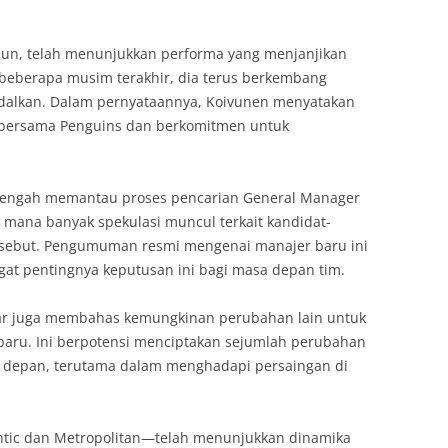
ahun, telah menunjukkan performa yang menjanjikan
beberapa musim terakhir, dia terus berkembang
ndalkan. Dalam pernyataannya, Koivunen menyatakan
 bersama Penguins dan berkomitmen untuk
ga tengah memantau proses pencarian General Manager
i mana banyak spekulasi muncul terkait kandidat-
ersebut. Pengumuman resmi mengenai manajer baru ini
gat pentingnya keputusan ini bagi masa depan tim.
kar juga membahas kemungkinan perubahan lain untuk
aru. Ini berpotensi menciptakan sejumlah perubahan
 depan, terutama dalam menghadapi persaingan di
lantic dan Metropolitan—telah menunjukkan dinamika