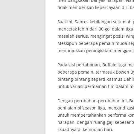
membangkitkan banyak harapan. Nam
tidak memberikan kepercayaan diri b
Saat ini, Sabres kehilangan sejumlah
mencetak lebih dari 30 gol dalam tig
masalah serius, mengingat posisi wing
Meskipun beberapa pemain muda sepe
menunjukkan peningkatan, mengganti
Pada sisi pertahanan, Buffalo juga m
beberapa pemain, termasuk Bowen By
bintang-bintang seperti Rasmus Dah
untuk variasi permainan tim dalam me
Dengan perubahan-perubahan ini, Buff
penilaian offseason liga, mengindika
untuk mempertahankan performa kompe
harapan, dengan ruang gaji sebesar 
skuadnya di kemudian hari.