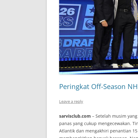
Peringkat Off-Season NHL
Leave a reply
sarvisclub.com
– Setelah musim yang
panas yang cukup mengecewakan. Tim 
Atlantik dan mengakhiri penantian 15 