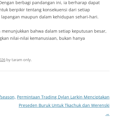
 Dengan berbagi pandangan ini, ia berharap dapat
tuk berpikir tentang konsekuensi dari setiap
i lapangan maupun dalam kehidupan sehari-hari.
yn menunjukkan bahwa dalam setiap keputusan besar,
an nilai-nilai kemanusiaan, bukan hanya
2026
by
taram only
.
fseason,
Permintaan Trading Dylan Larkin Menciptakan
Preseden Buruk Untuk Tkachuk dan Werenski
→