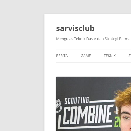
Skip
to
content
sarvisclub
Mengulas Teknik Dasar dan Strategi Bermai
BERITA
GAME
TEKNIK
S