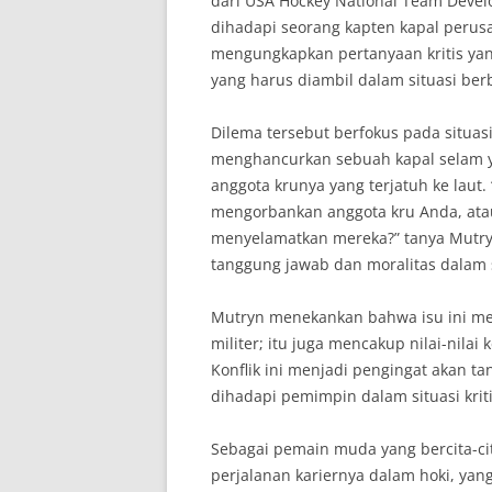
dari USA Hockey National Team Deve
dihadapi seorang kapten kapal perusa
mengungkapkan pertanyaan kritis yan
yang harus diambil dalam situasi ber
Dilema tersebut berfokus pada situas
menghancurkan sebuah kapal selam 
anggota krunya yang terjatuh ke lau
mengorbankan anggota kru Anda, ata
menyelamatkan mereka?” tanya Mutry
tanggung jawab dan moralitas dalam s
Mutryn menekankan bahwa isu ini men
militer; itu juga mencakup nilai-nila
Konflik ini menjadi pengingat akan t
dihadapi pemimpin dalam situasi krit
Sebagai pemain muda yang bercita-cit
perjalanan kariernya dalam hoki, yan