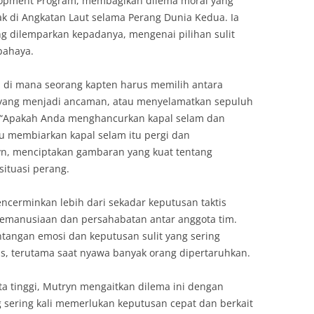
lopment Program, membagikan dilema moral yang
k di Angkatan Laut selama Perang Dunia Kedua. Ia
g dilemparkan kepadanya, mengenai pilihan sulit
bahaya.
i di mana seorang kapten harus memilih antara
yang menjadi ancaman, atau menyelamatkan sepuluh
t. “Apakah Anda menghancurkan kapal selam dan
u membiarkan kapal selam itu pergi dan
n, menciptakan gambaran yang kuat tentang
ituasi perang.
cerminkan lebih dari sekadar keputusan taktis
i kemanusiaan dan persahabatan antar anggota tim.
antangan emosi dan keputusan sulit yang sering
is, terutama saat nyawa banyak orang dipertaruhkan.
a tinggi, Mutryn mengaitkan dilema ini dengan
g sering kali memerlukan keputusan cepat dan berkait