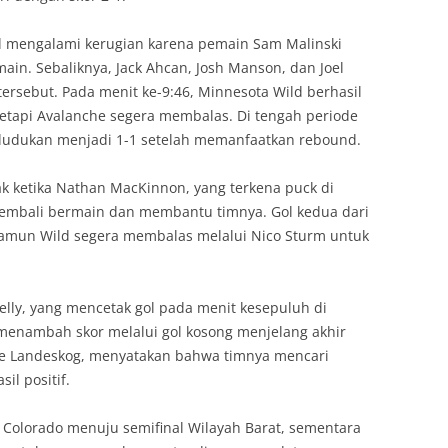
d mengalami kerugian karena pemain Sam Malinski
ain. Sebaliknya, Jack Ahcan, Josh Manson, dan Joel
tersebut. Pada menit ke-9:46, Minnesota Wild berhasil
tetapi Avalanche segera membalas. Di tengah periode
udukan menjadi 1-1 setelah memanfaatkan rebound.
 ketika Nathan MacKinnon, yang terkena puck di
embali bermain dan membantu timnya. Gol kedua dari
 namun Wild segera membalas melalui Nico Sturm untuk
lly, yang mencetak gol pada menit kesepuluh di
menambah skor melalui gol kosong menjelang akhir
be Landeskog, menyatakan bahwa timnya mencari
il positif.
Colorado menuju semifinal Wilayah Barat, sementara