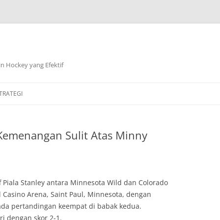
n Hockey yang Efektif
TRATEGI
i Kemenangan Sulit Atas Minny
f Piala Stanley antara Minnesota Wild dan Colorado
 Casino Arena, Saint Paul, Minnesota, dengan
da pertandingan keempat di babak kedua.
i dengan skor 2-1.