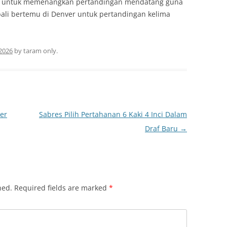
an untuk memenangkan pertandingan mendatang guna
bali bertemu di Denver untuk pertandingan kelima
2026
by
taram only
.
er
Sabres Pilih Pertahanan 6 Kaki 4 Inci Dalam
Draf Baru
→
hed.
Required fields are marked
*