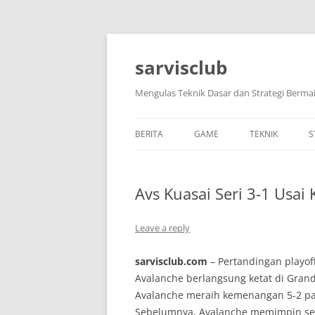
Skip
to
content
sarvisclub
Mengulas Teknik Dasar dan Strategi Bermai
BERITA
GAME
TEKNIK
S
Avs Kuasai Seri 3-1 Usa
Leave a reply
sarvisclub.com
– Pertandingan playof
Avalanche berlangsung ketat di Grand
Avalanche meraih kemenangan 5-2 pa
Sebelumnya, Avalanche memimpin ser