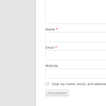
Name
*
Email
*
Website
Save my name, email, and website 