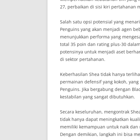
27, perbaikan di sisi kiri pertahanan 
Salah satu opsi potensial yang menar
Penguins yang akan menjadi agen beb
menunjukkan performa yang mengesan
total 35 poin dan rating plus-30 dal
potensinya untuk menjadi aset berh
di sektor pertahanan.
Keberhasilan Shea tidak hanya terlihat
permainan defensif yang kokoh, yang
Penguins. Jika bergabung dengan Bla
kestabilan yang sangat dibutuhkan.
Secara keseluruhan, mengontrak Shea
tidak hanya dapat meningkatkan kual
memiliki kemampuan untuk naik dan m
Dengan demikian, langkah ini bisa 