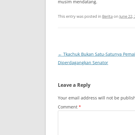
musim mendatang.
This entry was posted in
Berita
on
June 22,
Post
←
Tkachuk Bukan Satu-Satunya Pema
navigation
Diperdagangkan Senator
Leave a Reply
Your email address will not be publis
Comment
*