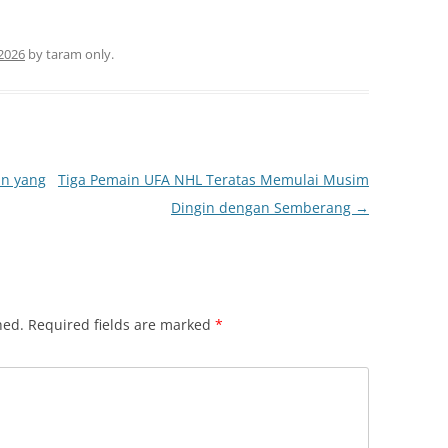
 2026
by
taram only
.
in yang
Tiga Pemain UFA NHL Teratas Memulai Musim
Dingin dengan Semberang
→
hed.
Required fields are marked
*