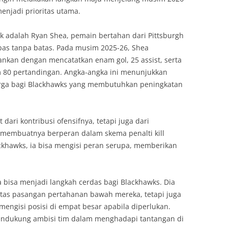
menjadi prioritas utama.
ik adalah Ryan Shea, pemain bertahan dari Pittsburgh
as tanpa batas. Pada musim 2025-26, Shea
kan dengan mencatatkan enam gol, 25 assist, serta
am 80 pertandingan. Angka-angka ini menunjukkan
arga bagi Blackhawks yang membutuhkan peningkatan
 dari kontribusi ofensifnya, tetapi juga dari
 membuatnya berperan dalam skema penalti kill
ckhawks, ia bisa mengisi peran serupa, memberikan
 bisa menjadi langkah cerdas bagi Blackhawks. Dia
itas pasangan pertahanan bawah mereka, tetapi juga
engisi posisi di empat besar apabila diperlukan.
mendukung ambisi tim dalam menghadapi tantangan di