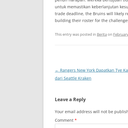
untuk memastikan keberlanjutan kes
trade deadline, the Bruins will likely
building their roster for the challen
This entry was posted in
Berita
on
February
Post
←
Rangers New York Dapatkan Tye Ka
navigation
dari Seattle Kraken
Leave a Reply
Your email address will not be publis
Comment
*