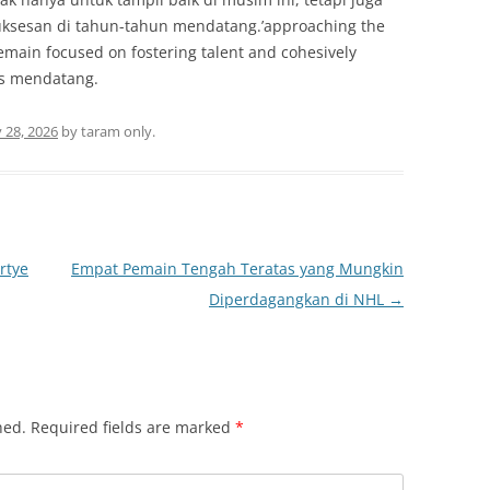
uksesan di tahun-tahun mendatang.’approaching the
 remain focused on fostering talent and cohesively
ges mendatang.
 28, 2026
by
taram only
.
rtye
Empat Pemain Tengah Teratas yang Mungkin
Diperdagangkan di NHL
→
hed.
Required fields are marked
*