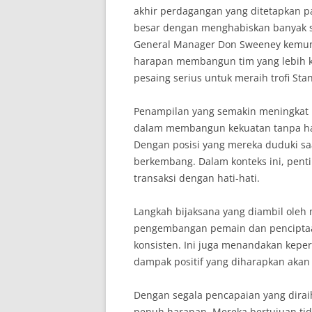
akhir perdagangan yang ditetapkan pa
besar dengan menghabiskan banyak su
General Manager Don Sweeney kemung
harapan membangun tim yang lebih k
pesaing serius untuk meraih trofi St
Penampilan yang semakin meningkat i
dalam membangun kekuatan tanpa ha
Dengan posisi yang mereka duduki saa
berkembang. Dalam konteks ini, pent
transaksi dengan hati-hati.
Langkah bijaksana yang diambil ol
pengembangan pemain dan penciptaan
konsisten. Ini juga menandakan kep
dampak positif yang diharapkan akan 
Dengan segala pencapaian yang dirai
penuh harapan. Mereka bertujuan tida