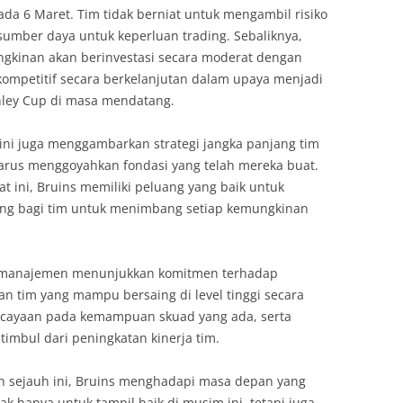
da 6 Maret. Tim tidak berniat untuk mengambil risiko
mber daya untuk keperluan trading. Sebaliknya,
kinan akan berinvestasi secara moderat dengan
ompetitif secara berkelanjutan dalam upaya menjadi
anley Cup di masa mendatang.
ni juga menggambarkan strategi jangka panjang tim
rus menggoyahkan fondasi yang telah mereka buat.
t ini, Bruins memiliki peluang yang baik untuk
ing bagi tim untuk menimbang setiap kemungkinan
eh manajemen menunjukkan komitmen terhadap
 tim yang mampu bersaing di level tinggi secara
ercayaan pada kemampuan skuad yang ada, serta
timbul dari peningkatan kinerja tim.
h sejauh ini, Bruins menghadapi masa depan yang
k hanya untuk tampil baik di musim ini, tetapi juga