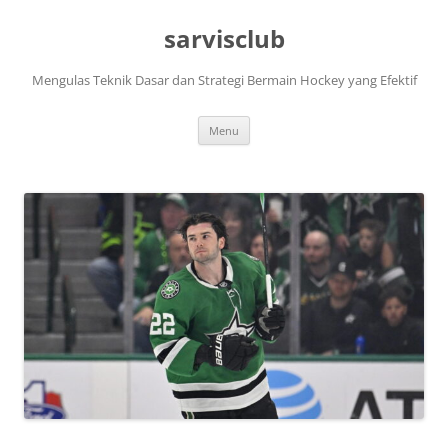
Skip
to
sarvisclub
content
Mengulas Teknik Dasar dan Strategi Bermain Hockey yang Efektif
Menu