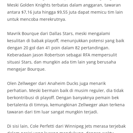
Meski Golden Knights terbatas dalam anggaran, tawaran
antara $7,16 juta hingga $9,55 juta dapat memicu tim lain
untuk mencoba merekrutnya.
Mavrik Bourque dari Dallas Stars, meski mengalami
kesulitan di babak playoff, menunjukkan potensi yang baik
dengan 20 gol dan 41 poin dalam 82 pertandingan.
Keberadaan Jason Robertson sebagai RFA mempersulit
situasi Stars, dan mungkin ada tim lain yang berusaha
mengejar Bourque.
Olen Zellweger dari Anaheim Ducks juga menarik
perhatian. Meski bermain baik di musim reguler, dia tidak
berkontribusi di playoff. Dengan banyaknya pemain bek
bertalenta di timnya, kemungkinan Zellweger akan terkena
tawaran dari tim luar sangat mungkin terjadi.
Di sisi lain, Cole Perfetti dari Winnipeg Jets merasa terjebak