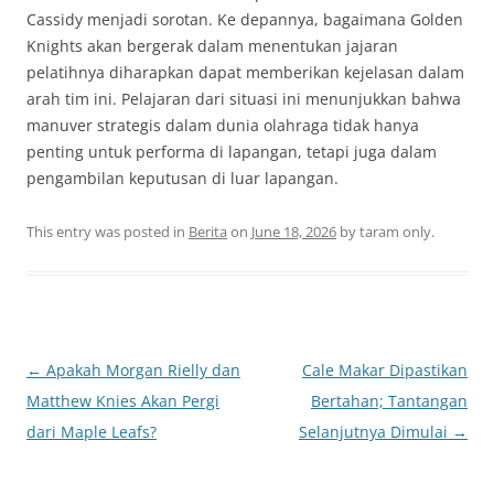
Cassidy menjadi sorotan. Ke depannya, bagaimana Golden
Knights akan bergerak dalam menentukan jajaran
pelatihnya diharapkan dapat memberikan kejelasan dalam
arah tim ini. Pelajaran dari situasi ini menunjukkan bahwa
manuver strategis dalam dunia olahraga tidak hanya
penting untuk performa di lapangan, tetapi juga dalam
pengambilan keputusan di luar lapangan.
This entry was posted in
Berita
on
June 18, 2026
by
taram only
.
Post
←
Apakah Morgan Rielly dan
Cale Makar Dipastikan
navigation
Matthew Knies Akan Pergi
Bertahan; Tantangan
dari Maple Leafs?
Selanjutnya Dimulai
→