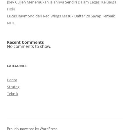
Joey Cullen Menemukan Jalannya Sendiri Dalam Legasi Keluarga
Hoki
Lucas Raymond dari Red Wings Masuk Daftar 20 Sayap Terbaik
NHL
Recent Comments
No comments to show.
CATEGORIES
Berita
Strategi
Teknik
Proudly powered by WordPress