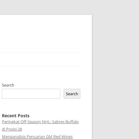
Search
Search
Recent Posts
Peringkat Off-Season NHL: Sabres Buffalo
di Posisi 28
Menganalisis Pencarian GM Red Wings