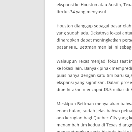
ekspansi ke Houston atau Austin, Texa
tim ke-34 yang menyusul.
Houston dianggap sebagai pasar olah
yang sudah ada. Dekatnya lokasi antar
diharapkan dapat meningkatkan pers
pasar NHL. Bettman menilai ini sebag
Walaupun Texas menjadi fokus saat i
ke lokasi lain. Banyak pihak mempred
puas hanya dengan satu tim baru saja
ekspansi yang signifikan. Dalam proses
diperkirakan mencapai $3,5 miliar di 
Meskipun Bettman menyatakan bahwa 
enam bulan, sudah jelas bahwa pelua
ada kerugian bagi Quebec City yang
menambah tim kedua di Texas dianggap
menguntungkan serta historis hoki di