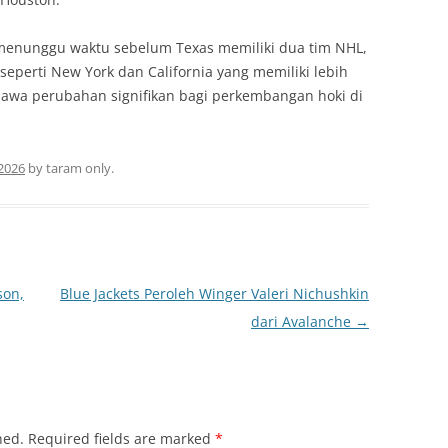
enunggu waktu sebelum Texas memiliki dua tim NHL,
seperti New York dan California yang memiliki lebih
mbawa perubahan signifikan bagi perkembangan hoki di
 2026
by
taram only
.
son,
Blue Jackets Peroleh Winger Valeri Nichushkin
dari Avalanche
→
hed.
Required fields are marked
*