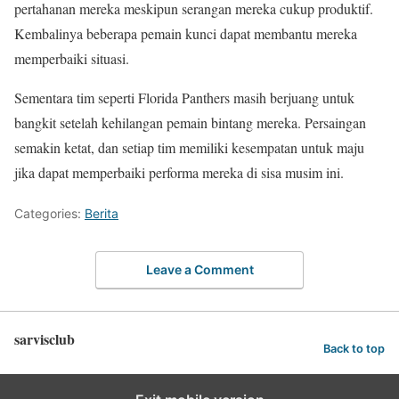
pertahanan mereka meskipun serangan mereka cukup produktif.
Kembalinya beberapa pemain kunci dapat membantu mereka
memperbaiki situasi.
Sementara tim seperti Florida Panthers masih berjuang untuk
bangkit setelah kehilangan pemain bintang mereka. Persaingan
semakin ketat, dan setiap tim memiliki kesempatan untuk maju
jika dapat memperbaiki performa mereka di sisa musim ini.
Categories:
Berita
Leave a Comment
sarvisclub
Back to top