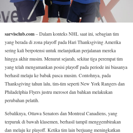
sarvisclub.com
– Dalam konteks NHL saat ini, sebagian tim
yang berada di zona playoff pada Hari Thanksgiving Amerika
sering kali berpotensi untuk melanjutkan perjalanan mereka
hingga akhir musim. Menurut sejarah, sekitar tiga perempat tim
yang telah mengamankan posisi playoff pada periode ini biasanya
berhasil melaju ke babak pasca musim. Contohnya, pada
Thanksgiving tahun lalu, tim-tim seperti New York Rangers dan
Philadelphia Flyers justru merosot dan bahkan melakukan
perubahan pelatih.
Sebaliknya, Ottawa Senators dan Montreal Canadiens, yang
terpuruk di bawah klasemen, berhasil tampil menggembirakan
dan melaju ke playoff. Ketika tim lain berjuang meningkatkan