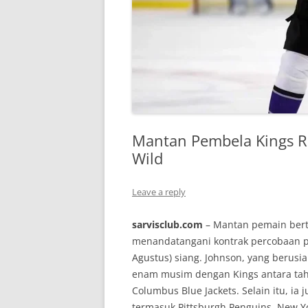
Mantan Pembela Kings 
Wild
Leave a reply
sarvisclub.com
– Mantan pemain berta
menandatangani kontrak percobaan p
Agustus) siang. Johnson, yang berus
enam musim dengan Kings antara ta
Columbus Blue Jackets. Selain itu, ia
termasuk Pittsburgh Penguins, New Y