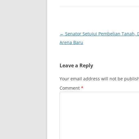
Post
←
Senator Setujui Pembelian Tanah, 
navigation
Arena Baru
Leave a Reply
Your email address will not be publis
Comment
*