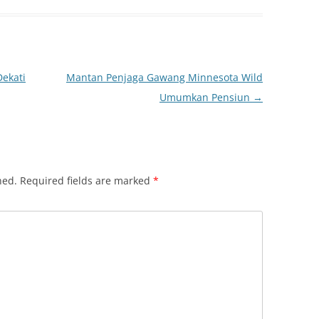
Dekati
Mantan Penjaga Gawang Minnesota Wild
Umumkan Pensiun
→
hed.
Required fields are marked
*