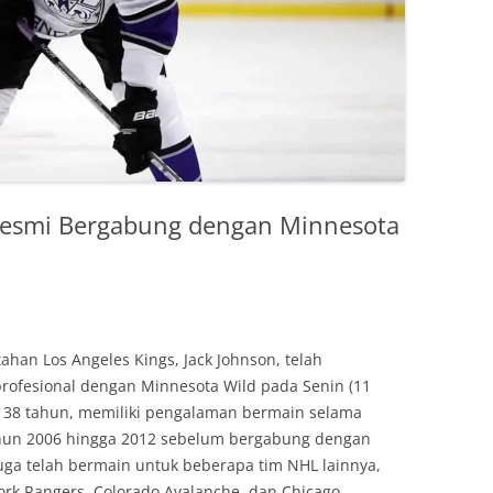
Resmi Bergabung dengan Minnesota
han Los Angeles Kings, Jack Johnson, telah
rofesional dengan Minnesota Wild pada Senin (11
ia 38 tahun, memiliki pengalaman bermain selama
hun 2006 hingga 2012 sebelum bergabung dengan
 juga telah bermain untuk beberapa tim NHL lainnya,
ork Rangers, Colorado Avalanche, dan Chicago