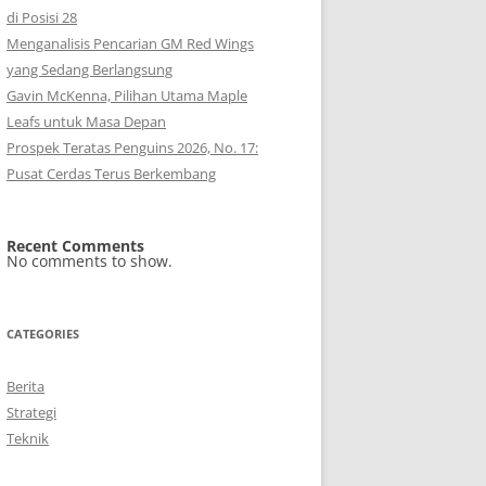
di Posisi 28
Menganalisis Pencarian GM Red Wings
yang Sedang Berlangsung
Gavin McKenna, Pilihan Utama Maple
Leafs untuk Masa Depan
Prospek Teratas Penguins 2026, No. 17:
Pusat Cerdas Terus Berkembang
Recent Comments
No comments to show.
CATEGORIES
Berita
Strategi
Teknik