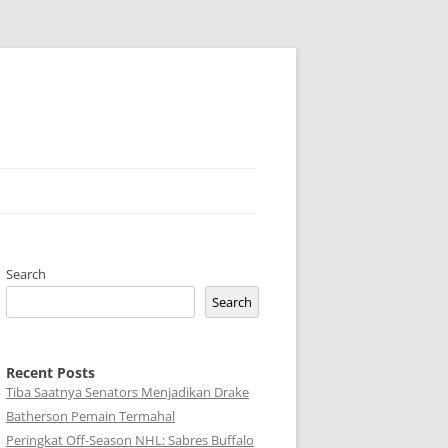
Search
Search
Recent Posts
Tiba Saatnya Senators Menjadikan Drake
Batherson Pemain Termahal
Peringkat Off-Season NHL: Sabres Buffalo