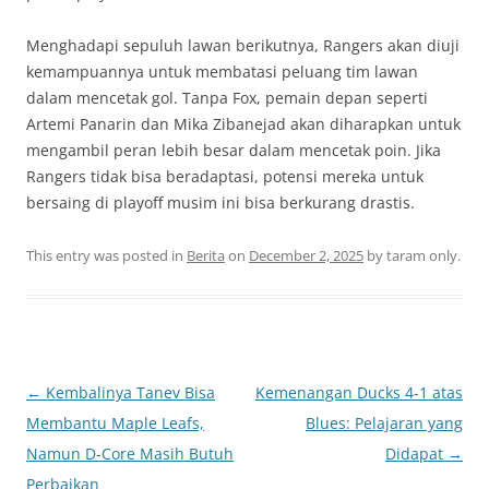
Menghadapi sepuluh lawan berikutnya, Rangers akan diuji
kemampuannya untuk membatasi peluang tim lawan
dalam mencetak gol. Tanpa Fox, pemain depan seperti
Artemi Panarin dan Mika Zibanejad akan diharapkan untuk
mengambil peran lebih besar dalam mencetak poin. Jika
Rangers tidak bisa beradaptasi, potensi mereka untuk
bersaing di playoff musim ini bisa berkurang drastis.
This entry was posted in
Berita
on
December 2, 2025
by
taram only
.
Post
←
Kembalinya Tanev Bisa
Kemenangan Ducks 4-1 atas
navigation
Membantu Maple Leafs,
Blues: Pelajaran yang
Namun D-Core Masih Butuh
Didapat
→
Perbaikan