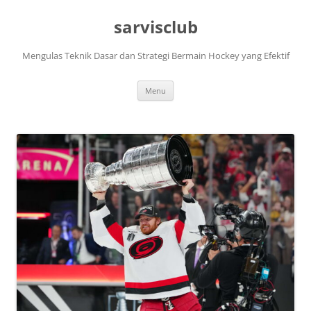
Skip
to
sarvisclub
content
Mengulas Teknik Dasar dan Strategi Bermain Hockey yang Efektif
Menu