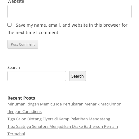
Website
Save my name, email, and website in this browser for
the next time I comment.
Search
Search
Recent Posts
Minuman Ringan Memicu Ide Pertukaran Menarik MacKinnon
dengan Canadiens
Tiga Calon Bintang Flyers di Kamp Pelatihan Mendatang
Tiba Saatnya Senators Menjadikan Drake Batherson Pemain
Termahal