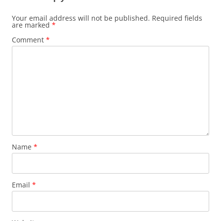
Your email address will not be published.
Required fields
are marked
*
Comment
*
Name
*
Email
*