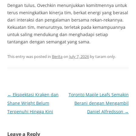
Dengan tulus, Ovechkin menunjukkan komitmennya untuk
terus meningkatkan kinerja tim, berkat energi yang berasal
dari interaksi dan pengalaman bersama rekan-rekannya.
Kekuatan tim, menurutnya, terletak pada kemampuannya
untuk saling mendukung dan menghadapi setiap
tantangan dengan semangat yang sama.
This entry was posted in
Berita
on
July 7, 2026
by
taram only
.
Post
←
Ekspektasi Kraken dan
Toronto Maple Leafs Semakin
navigation
Shane Wright Belum
Berani dengan Mengambil
Terpenuhi Hingga Kini
Daniel Alfredsson
→
Leave a Reply