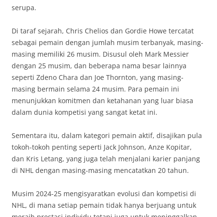
serupa.
Di taraf sejarah, Chris Chelios dan Gordie Howe tercatat
sebagai pemain dengan jumlah musim terbanyak, masing-
masing memiliki 26 musim. Disusul oleh Mark Messier
dengan 25 musim, dan beberapa nama besar lainnya
seperti Zdeno Chara dan Joe Thornton, yang masing-
masing bermain selama 24 musim. Para pemain ini
menunjukkan komitmen dan ketahanan yang luar biasa
dalam dunia kompetisi yang sangat ketat ini.
Sementara itu, dalam kategori pemain aktif, disajikan pula
tokoh-tokoh penting seperti Jack Johnson, Anze Kopitar,
dan Kris Letang, yang juga telah menjalani karier panjang
di NHL dengan masing-masing mencatatkan 20 tahun.
Musim 2024-25 mengisyaratkan evolusi dan kompetisi di
NHL, di mana setiap pemain tidak hanya berjuang untuk
meraih prestasi individu tetapi juga untuk meninggalkan