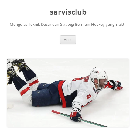
Skip
to
sarvisclub
content
Mengulas Teknik Dasar dan Strategi Bermain Hockey yang Efektif
Menu