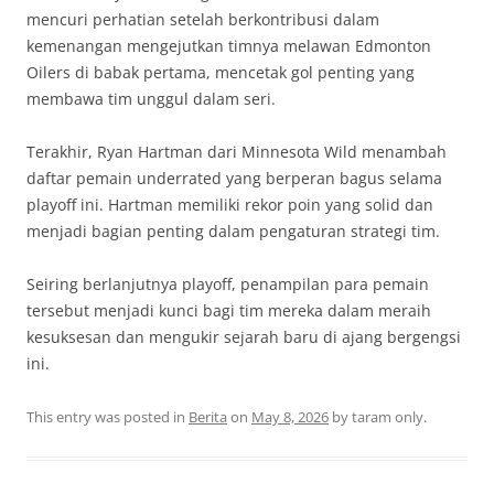
mencuri perhatian setelah berkontribusi dalam
kemenangan mengejutkan timnya melawan Edmonton
Oilers di babak pertama, mencetak gol penting yang
membawa tim unggul dalam seri.
Terakhir, Ryan Hartman dari Minnesota Wild menambah
daftar pemain underrated yang berperan bagus selama
playoff ini. Hartman memiliki rekor poin yang solid dan
menjadi bagian penting dalam pengaturan strategi tim.
Seiring berlanjutnya playoff, penampilan para pemain
tersebut menjadi kunci bagi tim mereka dalam meraih
kesuksesan dan mengukir sejarah baru di ajang bergengsi
ini.
This entry was posted in
Berita
on
May 8, 2026
by
taram only
.