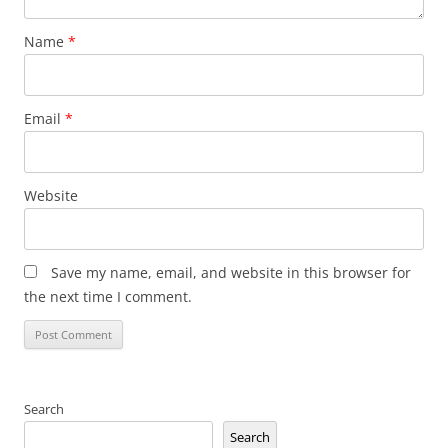
Name
*
Email
*
Website
Save my name, email, and website in this browser for
the next time I comment.
Search
Search