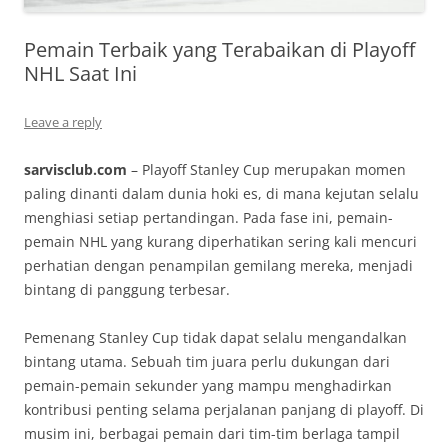
Pemain Terbaik yang Terabaikan di Playoff
NHL Saat Ini
Leave a reply
sarvisclub.com
– Playoff Stanley Cup merupakan momen
paling dinanti dalam dunia hoki es, di mana kejutan selalu
menghiasi setiap pertandingan. Pada fase ini, pemain-
pemain NHL yang kurang diperhatikan sering kali mencuri
perhatian dengan penampilan gemilang mereka, menjadi
bintang di panggung terbesar.
Pemenang Stanley Cup tidak dapat selalu mengandalkan
bintang utama. Sebuah tim juara perlu dukungan dari
pemain-pemain sekunder yang mampu menghadirkan
kontribusi penting selama perjalanan panjang di playoff. Di
musim ini, berbagai pemain dari tim-tim berlaga tampil