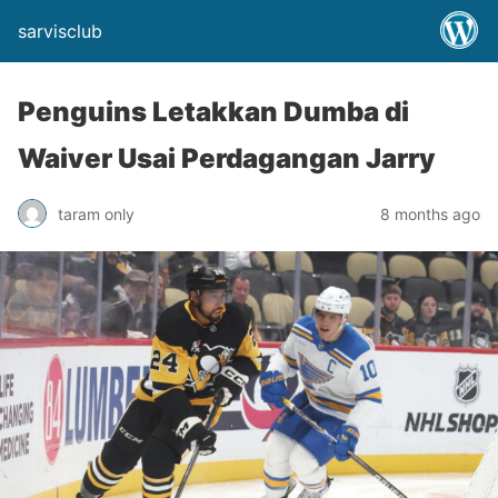
sarvisclub
Penguins Letakkan Dumba di
Waiver Usai Perdagangan Jarry
taram only
8 months ago