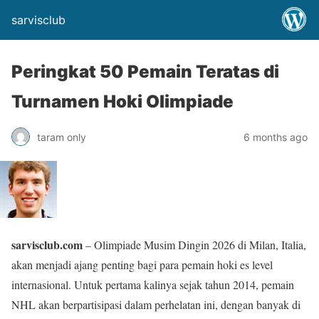
sarvisclub
Peringkat 50 Pemain Teratas di
Turnamen Hoki Olimpiade
taram only
6 months ago
sarvisclub.com
– Olimpiade Musim Dingin 2026 di Milan, Italia,
akan menjadi ajang penting bagi para pemain hoki es level
internasional. Untuk pertama kalinya sejak tahun 2014, pemain
NHL akan berpartisipasi dalam perhelatan ini, dengan banyak di