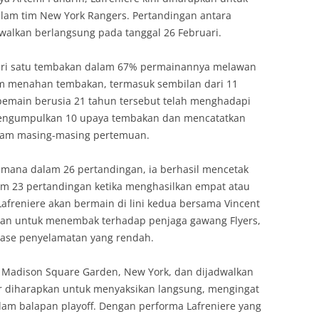
lam tim New York Rangers. Pertandingan antara
dwalkan berlangsung pada tanggal 26 Februari.
 dari satu tembakan dalam 67% permainannya melawan
am menahan tembakan, termasuk sembilan dari 11
 pemain berusia 21 tahun tersebut telah menghadapi
l mengumpulkan 10 upaya tembakan dan mencatatkan
lam masing-masing pertemuan.
di mana dalam 26 pertandingan, ia berhasil mencetak
am 23 pertandingan ketika menghasilkan empat atau
afreniere akan bermain di lini kedua bersama Vincent
tan untuk menembak terhadap penjaga gawang Flyers,
tase penyelamatan yang rendah.
i Madison Square Garden, New York, dan dijadwalkan
r diharapkan untuk menyaksikan langsung, mengingat
alam balapan playoff. Dengan performa Lafreniere yang