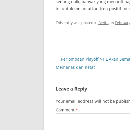
sedang naik, banyak yang menanti b
ini untuk melanjutkan tren positif me
This entry was posted in
Berita
on
February
Post
←
Perlombaan Playoff NHL Akan Sema
navigation
Memanas dan Ketat
Leave a Reply
Your email address will not be publis
Comment
*