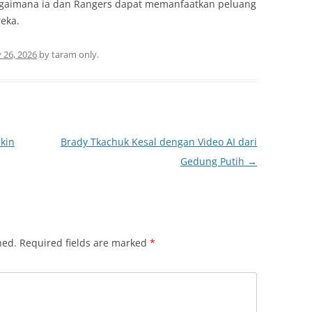
agaimana ia dan Rangers dapat memanfaatkan peluang
reka.
 26, 2026
by
taram only
.
kin
Brady Tkachuk Kesal dengan Video AI dari
Gedung Putih
→
hed.
Required fields are marked
*