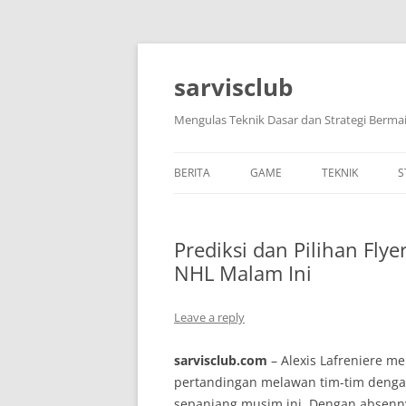
Skip
to
content
sarvisclub
Mengulas Teknik Dasar dan Strategi Bermai
BERITA
GAME
TEKNIK
S
Prediksi dan Pilihan Fly
NHL Malam Ini
Leave a reply
sarvisclub.com
– Alexis Lafreniere 
pertandingan melawan tim-tim deng
sepanjang musim ini. Dengan absennya