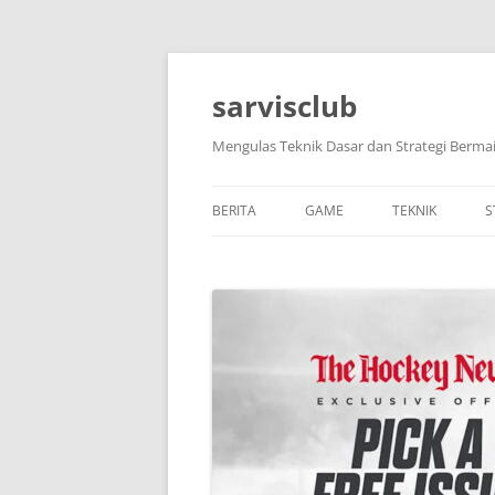
Skip
to
content
sarvisclub
Mengulas Teknik Dasar dan Strategi Bermai
BERITA
GAME
TEKNIK
S