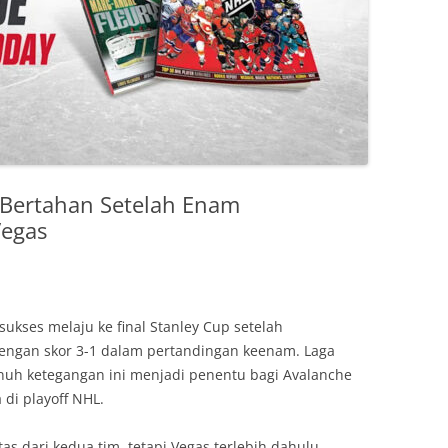
 Bertahan Setelah Enam
Vegas
ukses melaju ke final Stanley Cup setelah
engan skor 3-1 dalam pertandingan keenam. Laga
nuh ketegangan ini menjadi penentu bagi Avalanche
di playoff NHL.
as dari kedua tim, tetapi Vegas terlebih dahulu