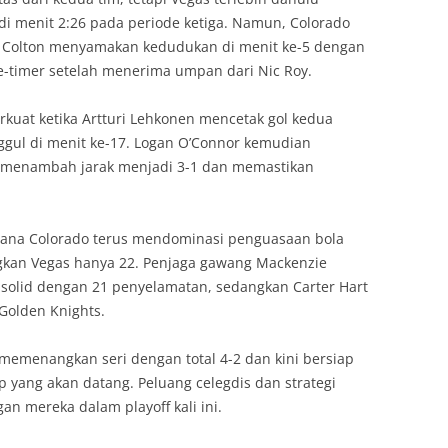
di menit 2:26 pada periode ketiga. Namun, Colorado
 Colton menyamakan kedudukan di menit ke-5 dengan
e-timer setelah menerima umpan dari Nic Roy.
uat ketika Artturi Lehkonen mencetak gol kedua
gul di menit ke-17. Logan O’Connor kemudian
 menambah jarak menjadi 3-1 dan memastikan
i mana Colorado terus mendominasi penguasaan bola
kan Vegas hanya 22. Penjaga gawang Mackenzie
solid dengan 21 penyelamatan, sedangkan Carter Hart
Golden Knights.
 memenangkan seri dengan total 4-2 dan kini bersiap
p yang akan datang. Peluang celegdis dan strategi
n mereka dalam playoff kali ini.