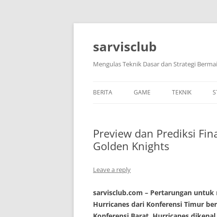
Skip
to
content
sarvisclub
Mengulas Teknik Dasar dan Strategi Bermai
BERITA
GAME
TEKNIK
S
Preview dan Prediksi Fina
Golden Knights
Leave a reply
sarvisclub.com
– Pertarungan untuk 
Hurricanes dari Konferensi Timur be
Konferensi Barat. Hurricanes dikenal