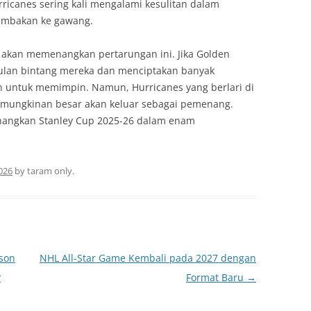
rricanes sering kali mengalami kesulitan dalam
tembakan ke gawang.
g akan memenangkan pertarungan ini. Jika Golden
ulan bintang mereka dan menciptakan banyak
n untuk memimpin. Namun, Hurricanes yang berlari di
 kemungkinan besar akan keluar sebagai pemenang.
nangkan Stanley Cup 2025-26 dalam enam
2026
by
taram only
.
son
NHL All-Star Game Kembali pada 2027 dengan
?
Format Baru
→