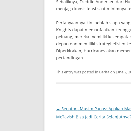
Sebaliknya, Freddie Andersen dari Hu
menjaga konsistensi saat minimnya 
Pertanyaannya kini adalah siapa yan
Knights dapat memanfaatkan keungg
peluang, mereka memiliki kesempata
depan dan memiliki strategi efisien
Diperkirakan, Hurricanes akan meme
pertandingan.
This entry was posted in
Berita
on
June 2, 
Post
←
Senators Musim Panas: Apakah Ma
navigation
McTavish Bisa Jadi Cerita Selanjutnya