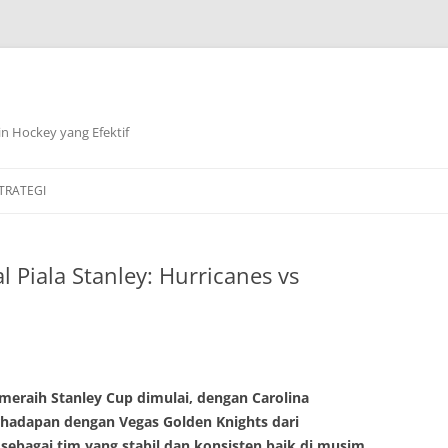
n Hockey yang Efektif
TRATEGI
l Piala Stanley: Hurricanes vs
meraih Stanley Cup dimulai, dengan Carolina
rhadapan dengan Vegas Golden Knights dari
 sebagai tim yang stabil dan konsisten baik di musim