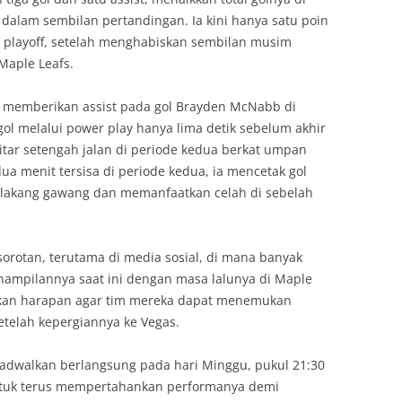
 dalam sembilan pertandingan. Ia kini hanya satu poin
m playoff, setelah menghabiskan sembilan musim
Maple Leafs.
 memberikan assist pada gol Brayden McNabb di
ol melalui power play hanya lima detik sebelum akhir
kitar setengah jalan di periode kedua berkat umpan
a menit tersisa di periode kedua, ia mencetak gol
elakang gawang dan memanfaatkan celah di sebelah
 sorotan, terutama di media sosial, di mana banyak
mpilannya saat ini dengan masa lalunya di Maple
kan harapan agar tim mereka dapat menemukan
etelah kepergiannya ke Vegas.
ijadwalkan berlangsung pada hari Minggu, pukul 21:30
ntuk terus mempertahankan performanya demi