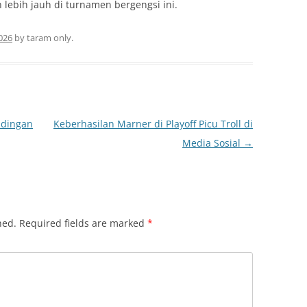
ebih jauh di turnamen bergengsi ini.
026
by
taram only
.
ndingan
Keberhasilan Marner di Playoff Picu Troll di
Media Sosial
→
hed.
Required fields are marked
*