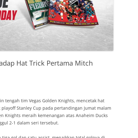
hadap Hat Trick Pertama Mitch
n tengah tim Vegas Golden Knights, mencetak hat
k playoff Stanley Cup pada pertandingan Jumat malam
en Knights meraih kemenangan atas Anaheim Ducks
gul 2-1 dalam seri tersebut.
tiga gol dan satu assist, menaikkan total golnya di