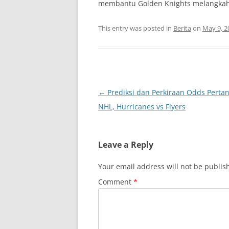
membantu Golden Knights melangkah l
This entry was posted in
Berita
on
May 9, 2
Post
←
Prediksi dan Perkiraan Odds Perta
navigation
NHL, Hurricanes vs Flyers
Leave a Reply
Your email address will not be publis
Comment
*