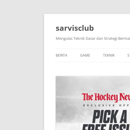
Skip
to
content
sarvisclub
Mengulas Teknik Dasar dan Strategi Bermai
BERITA
GAME
TEKNIK
S