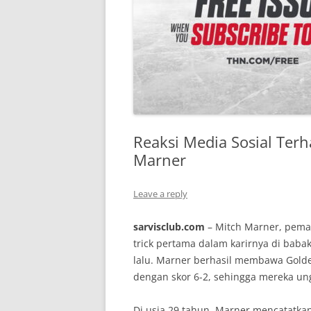
Reaksi Media Sosial Ter
Marner
Leave a reply
sarvisclub.com
– Mitch Marner, pemai
trick pertama dalam karirnya di baba
lalu. Marner berhasil membawa Gold
dengan skor 6-2, sehingga mereka ung
Di usia 29 tahun, Marner mencatatkan 