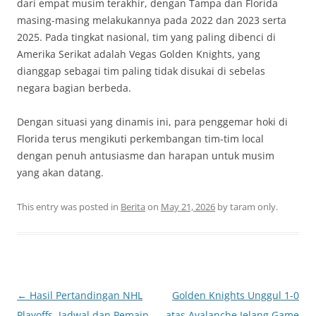
dari empat musim terakhir, dengan Tampa dan Florida
masing-masing melakukannya pada 2022 dan 2023 serta
2025. Pada tingkat nasional, tim yang paling dibenci di
Amerika Serikat adalah Vegas Golden Knights, yang
dianggap sebagai tim paling tidak disukai di sebelas
negara bagian berbeda.
Dengan situasi yang dinamis ini, para penggemar hoki di
Florida terus mengikuti perkembangan tim-tim local
dengan penuh antusiasme dan harapan untuk musim
yang akan datang.
This entry was posted in
Berita
on
May 21, 2026
by
taram only
.
Post
←
Hasil Pertandingan NHL
Golden Knights Unggul 1-0
navigation
Playoffs, Jadwal dan Pemain
atas Avalanche Jelang Game