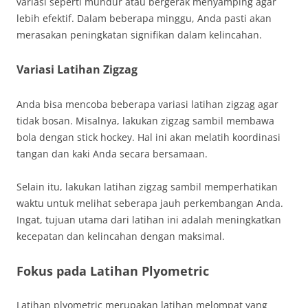
variasi seperti mundur atau bergerak menyamping agar
lebih efektif. Dalam beberapa minggu, Anda pasti akan
merasakan peningkatan signifikan dalam kelincahan.
Variasi Latihan Zigzag
Anda bisa mencoba beberapa variasi latihan zigzag agar
tidak bosan. Misalnya, lakukan zigzag sambil membawa
bola dengan stick hockey. Hal ini akan melatih koordinasi
tangan dan kaki Anda secara bersamaan.
Selain itu, lakukan latihan zigzag sambil memperhatikan
waktu untuk melihat seberapa jauh perkembangan Anda.
Ingat, tujuan utama dari latihan ini adalah meningkatkan
kecepatan dan kelincahan dengan maksimal.
Fokus pada Latihan Plyometric
Latihan plyometric merupakan latihan melompat yang