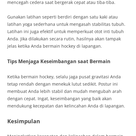
mencegah cedera saat bergerak cepat atau tiba-tiba.
Gunakan latihan seperti berdiri dengan satu kaki atau
latihan yoga sederhana untuk mengasah stabilitas tubuh.
Latihan ini juga efektif untuk memperkuat otot inti tubuh
Anda. Jika dilakukan secara rutin, hasilnya akan tampak
jelas ketika Anda bermain hockey di lapangan.
Tips Menjaga Keseimbangan saat Bermain
Ketika bermain hockey, selalu jaga pusat gravitasi Anda
tetap rendah dengan menekuk lutut sedikit. Postur ini
membuat Anda lebih stabil dan mudah mengubah arah
dengan cepat. Ingat, keseimbangan yang baik akan
mendukung kecepatan dan kelincahan Anda di lapangan.
Kesimpulan