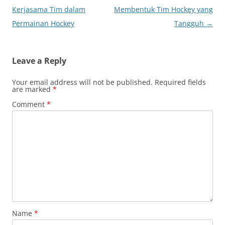
navigation
Kerjasama Tim dalam
Membentuk Tim Hockey yang
Permainan Hockey
Tangguh
→
Leave a Reply
Your email address will not be published.
Required fields
are marked
*
Comment
*
Name
*