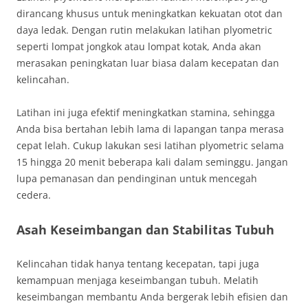
dirancang khusus untuk meningkatkan kekuatan otot dan
daya ledak. Dengan rutin melakukan latihan plyometric
seperti lompat jongkok atau lompat kotak, Anda akan
merasakan peningkatan luar biasa dalam kecepatan dan
kelincahan.
Latihan ini juga efektif meningkatkan stamina, sehingga
Anda bisa bertahan lebih lama di lapangan tanpa merasa
cepat lelah. Cukup lakukan sesi latihan plyometric selama
15 hingga 20 menit beberapa kali dalam seminggu. Jangan
lupa pemanasan dan pendinginan untuk mencegah
cedera.
Asah Keseimbangan dan Stabilitas Tubuh
Kelincahan tidak hanya tentang kecepatan, tapi juga
kemampuan menjaga keseimbangan tubuh. Melatih
keseimbangan membantu Anda bergerak lebih efisien dan