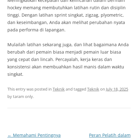
Meningkatkan kecepatan dan kelincahan dalam bermain
hockey memang membutuhkan latihan rutin dan disiplin
tinggi. Dengan latihan sprint singkat, zigzag, plyometric,
dan keseimbangan, Anda akan melihat perubahan nyata
pada performa di lapangan.
Mulailah latihan sekarang juga, dan lihat bagaimana Anda
berubah dari pemain biasa menjadi pemain luar biasa
yang cepat dan lincah. Percayalah, kerja keras dan
konsistensi akan membuahkan hasil manis dalam waktu
singkat.
This entry was posted in
Teknik
and tagged
Teknik
on
July 18, 2025
by
taram only
.
Post
←
Memahami Pentingnya
Peran Pelatih dalam