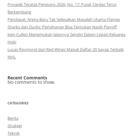
Prospek Teratas Penguins 2026, No. 17: Pusat Cerdas Terus
Berkembang
Pendapat: Arena Baru Tak Selesaikan Masalah Utama Flames
Sharks dan Ducks: Pertahanan Bisa Tentukan Nasib Playoff
Joey Cullen Menemukan Jalannya Sendiri Dalam Legasi Keluarga
Hoki
Lucas Raymond dari Red Wings Masuk Daftar 20 Sayap Terbaik
NHL
Recent Comments
No comments to show.
CATEGORIES
Berita
Strategi
Teknik