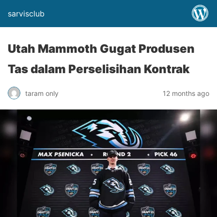
sarvisclub
Utah Mammoth Gugat Produsen
Tas dalam Perselisihan Kontrak
taram only
12 months ago