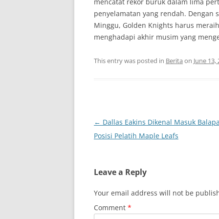
mencatat rekor buruk dalam lima pert
penyelamatan yang rendah. Dengan se
Minggu, Golden Knights harus merai
menghadapi akhir musim yang meng
This entry was posted in
Berita
on
June 13,
Post
←
Dallas Eakins Dikenal Masuk Balap
navigation
Posisi Pelatih Maple Leafs
Leave a Reply
Your email address will not be publis
Comment
*