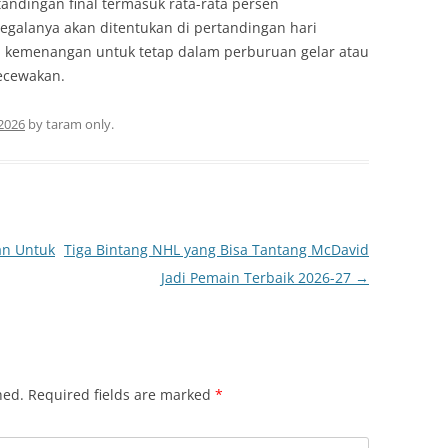
andingan final termasuk rata-rata persen
galanya akan ditentukan di pertandingan hari
h kemenangan untuk tetap dalam perburuan gelar atau
ecewakan.
 2026
by
taram only
.
an Untuk
Tiga Bintang NHL yang Bisa Tantang McDavid
Jadi Pemain Terbaik 2026-27
→
hed.
Required fields are marked
*