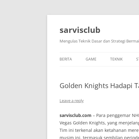
Skip
to
content
sarvisclub
Mengulas Teknik Dasar dan Strategi Bermai
BERITA
GAME
TEKNIK
S
Golden Knights Hadapi T
Leave a reply
sarvisclub.com
– Para penggemar NHL
Vegas Golden Knights, yang menjelan
Tim ini terkenal akan ketahanan merek
musim ini, termasuk sembilan period