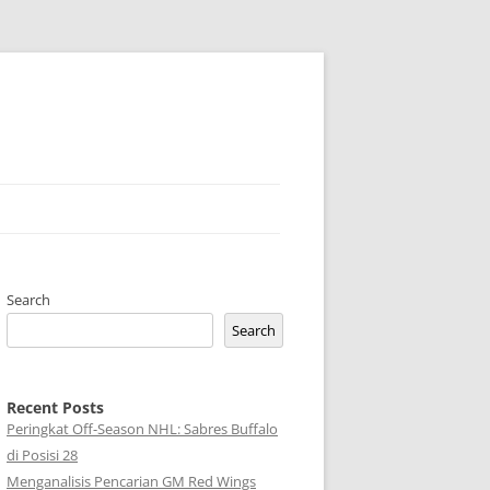
Search
Search
Recent Posts
Peringkat Off-Season NHL: Sabres Buffalo
di Posisi 28
Menganalisis Pencarian GM Red Wings