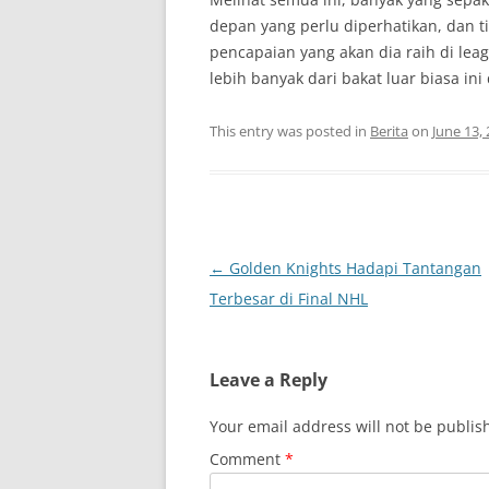
depan yang perlu diperhatikan, dan t
pencapaian yang akan dia raih di lea
lebih banyak dari bakat luar biasa i
This entry was posted in
Berita
on
June 13,
Post
←
Golden Knights Hadapi Tantangan
navigation
Terbesar di Final NHL
Leave a Reply
Your email address will not be publis
Comment
*