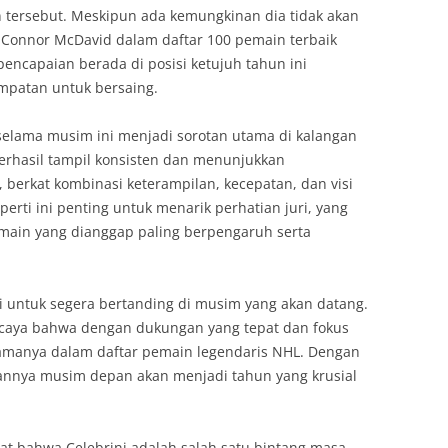
ersebut. Meskipun ada kemungkinan dia tidak akan
da Connor McDavid dalam daftar 100 pemain terbaik
encapaian berada di posisi ketujuh tahun ini
mpatan untuk bersaing.
selama musim ini menjadi sorotan utama di kalangan
rhasil tampil konsisten dan menunjukkan
berkat kombinasi keterampilan, kecepatan, dan visi
perti ini penting untuk menarik perhatian juri, yang
ain yang dianggap paling berpengaruh serta
ri untuk segera bertanding di musim yang akan datang.
rcaya bahwa dengan dukungan yang tepat dan fokus
namanya dalam daftar pemain legendaris NHL. Dengan
annya musim depan akan menjadi tahun yang krusial
at bahwa Celebrini adalah salah satu bintang masa