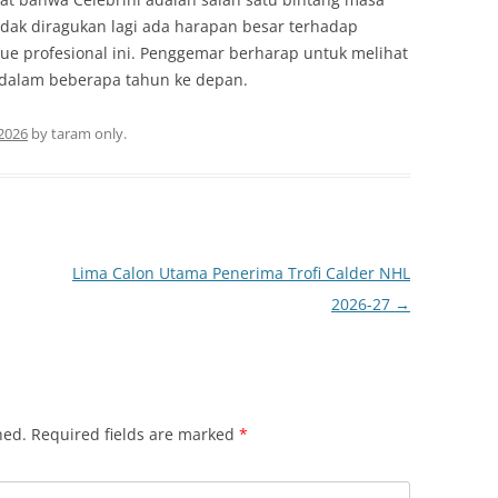
idak diragukan lagi ada harapan besar terhadap
gue profesional ini. Penggemar berharap untuk melihat
ni dalam beberapa tahun ke depan.
 2026
by
taram only
.
Lima Calon Utama Penerima Trofi Calder NHL
2026-27
→
hed.
Required fields are marked
*