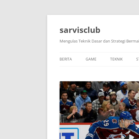
Skip
to
content
sarvisclub
Mengulas Teknik Dasar dan Strategi Bermai
BERITA
GAME
TEKNIK
S