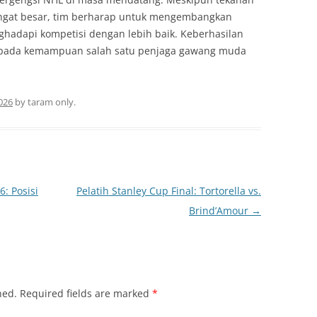
angat besar, tim berharap untuk mengembangkan
ghadapi kompetisi dengan lebih baik. Keberhasilan
g pada kemampuan salah satu penjaga gawang muda
.
2026
by
taram only
.
: Posisi
Pelatih Stanley Cup Final: Tortorella vs.
Brind’Amour
→
hed.
Required fields are marked
*