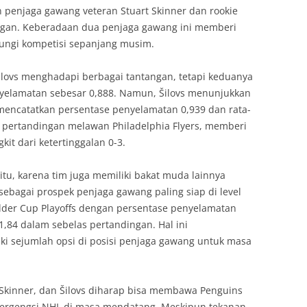
penjaga gawang veteran Stuart Skinner dan rookie
angan. Keberadaan dua penjaga gawang ini memberi
ungi kompetisi sepanjang musim.
ilovs menghadapi berbagai tantangan, tetapi keduanya
nyelamatan sebesar 0,888. Namun, Šilovs menunjukkan
mencatatkan persentase penyelamatan 0,939 dan rata-
ga pertandingan melawan Philadelphia Flyers, memberi
it dari ketertinggalan 0-3.
tu, karena tim juga memiliki bakat muda lainnya
 sebagai prospek penjaga gawang paling siap di level
lder Cup Playoffs dengan persentase penyelamatan
 1,84 dalam sebelas pertandingan. Hal ini
i sejumlah opsi di posisi penjaga gawang untuk masa
Skinner, dan Šilovs diharap bisa membawa Penguins
 bergengsi NHL di masa mendatang. Meskipun tekanan