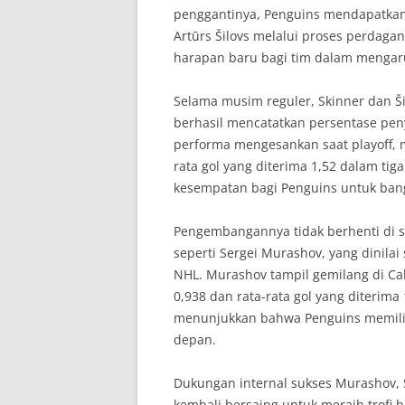
penggantinya, Penguins mendapatkan 
Artūrs Šilovs melalui proses perdag
harapan baru bagi tim dalam mengar
Selama musim reguler, Skinner dan Š
berhasil mencatatkan persentase pe
performa mengesankan saat playoff, 
rata gol yang diterima 1,52 dalam ti
kesempatan bagi Penguins untuk bangk
Pengembangannya tidak berhenti di si
seperti Sergei Murashov, yang dinilai
NHL. Murashov tampil gemilang di Ca
0,938 dan rata-rata gol yang diterima
menunjukkan bahwa Penguins memilik
depan.
Dukungan internal sukses Murashov, 
kembali bersaing untuk meraih trofi