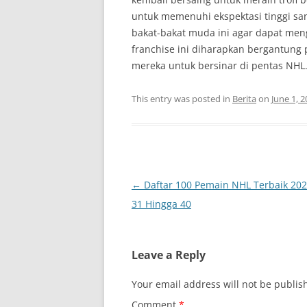
untuk memenuhi ekspektasi tinggi s
bakat-bakat muda ini agar dapat men
franchise ini diharapkan bergantun
mereka untuk bersinar di pentas NHL
This entry was posted in
Berita
on
June 1, 
Post
←
Daftar 100 Pemain NHL Terbaik 2026
navigation
31 Hingga 40
Leave a Reply
Your email address will not be publis
Comment
*