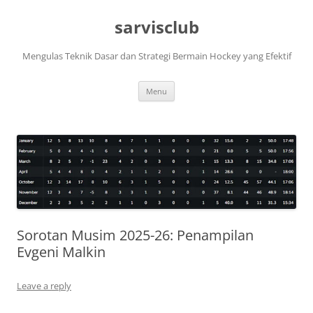
Skip
to
sarvisclub
content
Mengulas Teknik Dasar dan Strategi Bermain Hockey yang Efektif
Menu
Sorotan Musim 2025-26: Penampilan
Evgeni Malkin
Leave a reply