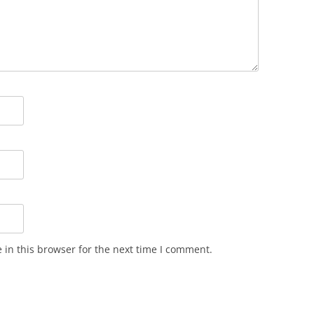
in this browser for the next time I comment.