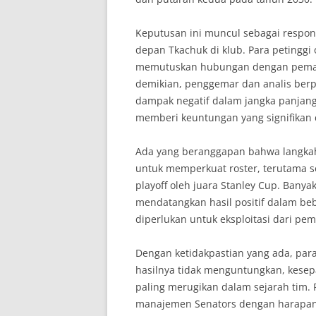
Keputusan ini muncul sebagai respon
depan Tkachuk di klub. Para petinggi
memutuskan hubungan dengan pemain 
demikian, penggemar dan analis berp
dampak negatif dalam jangka panjang b
memberi keuntungan yang signifikan
Ada yang beranggapan bahwa langkah 
untuk memperkuat roster, terutama se
playoff oleh juara Stanley Cup. Ban
mendatangkan hasil positif dalam be
diperlukan untuk eksploitasi dari pem
Dengan ketidakpastian yang ada, para
hasilnya tidak menguntungkan, kesepa
paling merugikan dalam sejarah tim.
manajemen Senators dengan harapan 