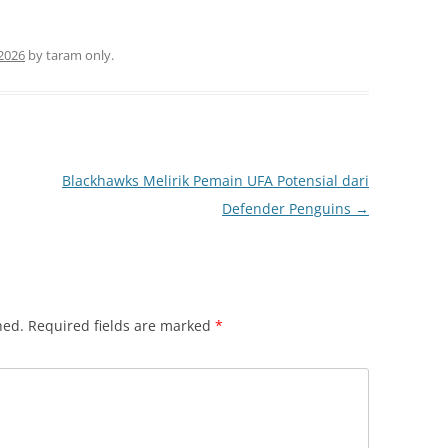
 2026
by
taram only
.
Blackhawks Melirik Pemain UFA Potensial dari
Defender Penguins
→
hed.
Required fields are marked
*