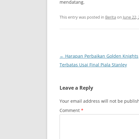
mendatang.
This entry was posted in
Berita
on
June 22,
Post
←
Harapan Perbaikan Golden Knights
navigation
Terbatas Usai Final Piala Stanley
Leave a Reply
Your email address will not be publis
Comment
*