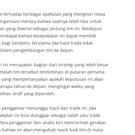
s terhadap berbagai spekulasi yang mengitari masa
 organisasi merasa bahwa saatnya telah tiba untuk
yang dikenal sebagai jantung tim ini. Meskipun
endapat bahwa kesepakatan ini dapat memiliki
agi Senators, terutama jika hasil trade tidak
 dalam pengembangan tim ke depan.
ini merupakan bagian dari strategi yang lebih besar
telah tim tersebut tereliminasi di putaran pertama
yak yang mempertanyakan apakah keputusan ini akan
berapa tahun ke depan, mengingat waktu yang
ilihan draft yang diperoleh.
 penggemar menunggu hasil dari trade ini. Jika
katan ini bisa dianggap sebagai salah satu trade
 Para penggemar dan analis kini mencermati gerakan
bahwa ini akan mengubah nasib baik tim di masa