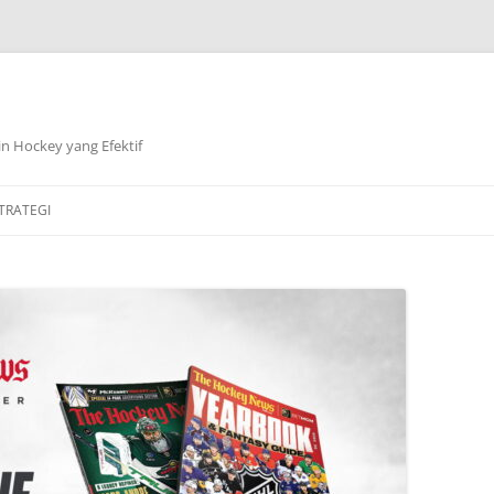
n Hockey yang Efektif
TRATEGI