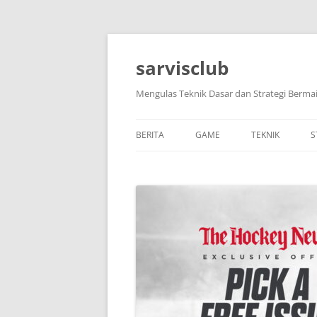
Skip
to
content
sarvisclub
Mengulas Teknik Dasar dan Strategi Bermai
BERITA
GAME
TEKNIK
S