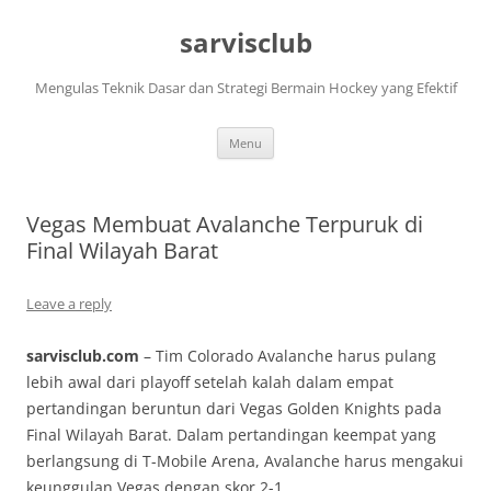
Skip
to
sarvisclub
content
Mengulas Teknik Dasar dan Strategi Bermain Hockey yang Efektif
Menu
Vegas Membuat Avalanche Terpuruk di
Final Wilayah Barat
Leave a reply
sarvisclub.com
– Tim Colorado Avalanche harus pulang
lebih awal dari playoff setelah kalah dalam empat
pertandingan beruntun dari Vegas Golden Knights pada
Final Wilayah Barat. Dalam pertandingan keempat yang
berlangsung di T-Mobile Arena, Avalanche harus mengakui
keunggulan Vegas dengan skor 2-1.