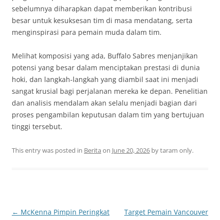
sebelumnya diharapkan dapat memberikan kontribusi
besar untuk kesuksesan tim di masa mendatang, serta
menginspirasi para pemain muda dalam tim.
Melihat komposisi yang ada, Buffalo Sabres menjanjikan
potensi yang besar dalam menciptakan prestasi di dunia
hoki, dan langkah-langkah yang diambil saat ini menjadi
sangat krusial bagi perjalanan mereka ke depan. Penelitian
dan analisis mendalam akan selalu menjadi bagian dari
proses pengambilan keputusan dalam tim yang bertujuan
tinggi tersebut.
This entry was posted in
Berita
on
June 20, 2026
by
taram only
.
Post
←
McKenna Pimpin Peringkat
Target Pemain Vancouver