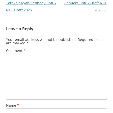
navigation
Terakhir Ryan Kennedy untuk
Canucks untuk Draft NHL
NHL Draft 2026
2026
→
Leave a Reply
Your email address will not be published.
Required fields
are marked
*
Comment
*
Name
*