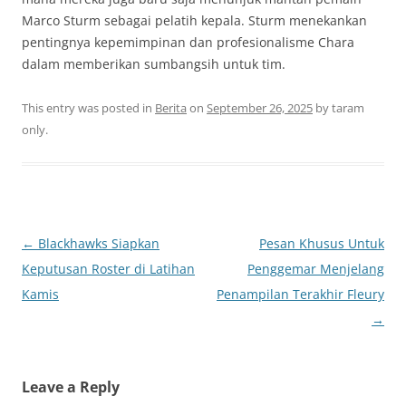
Marco Sturm sebagai pelatih kepala. Sturm menekankan
pentingnya kepemimpinan dan profesionalisme Chara
dalam memberikan sumbangsih untuk tim.
This entry was posted in
Berita
on
September 26, 2025
by
taram
only
.
Post
←
Blackhawks Siapkan
Pesan Khusus Untuk
navigation
Keputusan Roster di Latihan
Penggemar Menjelang
Kamis
Penampilan Terakhir Fleury
→
Leave a Reply