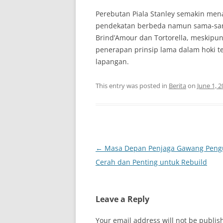
Perebutan Piala Stanley semakin men
pendekatan berbeda namun sama-sama
Brind’Amour dan Tortorella, meskipu
penerapan prinsip lama dalam hoki t
lapangan.
This entry was posted in
Berita
on
June 1, 
Post
←
Masa Depan Penjaga Gawang Peng
navigation
Cerah dan Penting untuk Rebuild
Leave a Reply
Your email address will not be publis