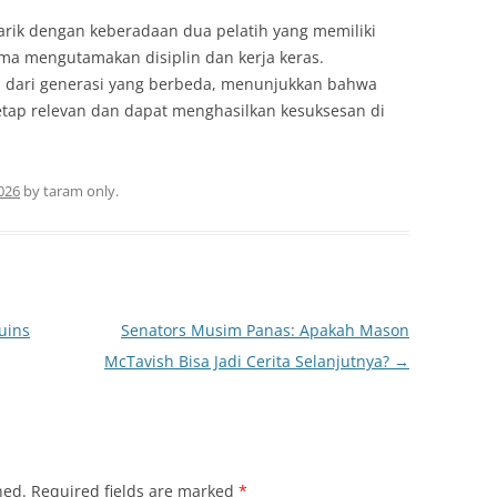
arik dengan keberadaan dua pelatih yang memiliki
 mengutamakan disiplin dan kerja keras.
n dari generasi yang berbeda, menunjukkan bahwa
etap relevan dan dapat menghasilkan kesuksesan di
2026
by
taram only
.
uins
Senators Musim Panas: Apakah Mason
McTavish Bisa Jadi Cerita Selanjutnya?
→
hed.
Required fields are marked
*