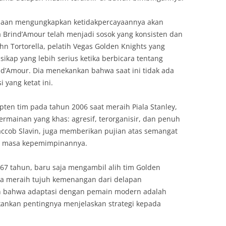
andaan mengungkapkan ketidakpercayaannya akan
Brind’Amour telah menjadi sosok yang konsisten dan
ohn Tortorella, pelatih Vegas Golden Knights yang
kap yang lebih serius ketika berbicara tentang
nd’Amour. Dia menekankan bahwa saat ini tidak ada
 yang ketat ini.
ten tim pada tahun 2006 saat meraih Piala Stanley,
rmainan yang khas: agresif, terorganisir, dan penuh
accob Slavin, juga memberikan pujian atas semangat
a masa kepemimpinannya.
sia 67 tahun, baru saja mengambil alih tim Golden
a meraih tujuh kemenangan dari delapan
kan bahwa adaptasi dengan pemain modern adalah
kankan pentingnya menjelaskan strategi kepada