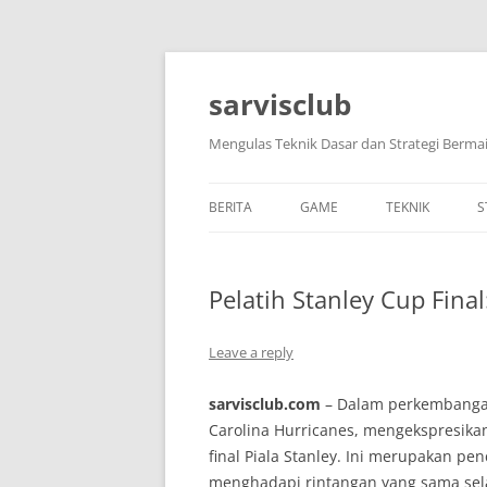
Skip
to
content
sarvisclub
Mengulas Teknik Dasar dan Strategi Bermai
BERITA
GAME
TEKNIK
S
Pelatih Stanley Cup Final
Leave a reply
sarvisclub.com
– Dalam perkembangan 
Carolina Hurricanes, mengekspresika
final Piala Stanley. Ini merupakan pe
menghadapi rintangan yang sama sel