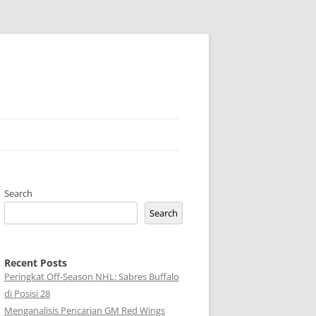
Search
Search
Recent Posts
Peringkat Off-Season NHL: Sabres Buffalo
di Posisi 28
Menganalisis Pencarian GM Red Wings